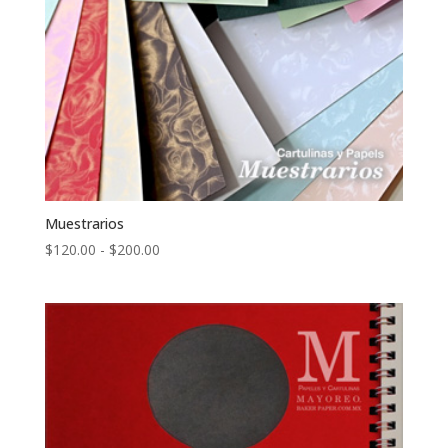
Muestrarios
Rango
$
120.00
-
$
200.00
de
precios:
desde
$120.00
hasta
$200.00