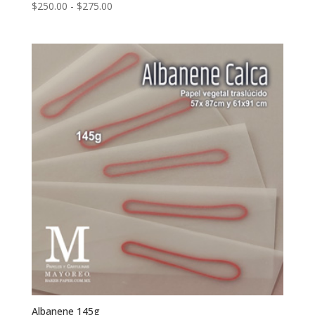
Rango
$
250.00
-
$
275.00
de
precios:
desde
$250.00
hasta
$275.00
Albanene 145g