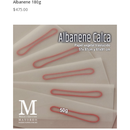
Albanene 180g
$
475.00