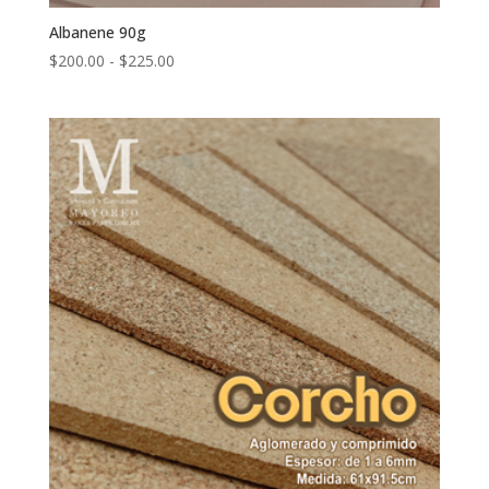
Albanene 90g
Rango
$
200.00
-
$
225.00
de
precios:
desde
$200.00
hasta
$225.00