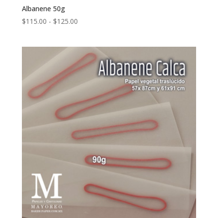
Albanene 50g
Rango
$
115.00
-
$
125.00
de
precios:
desde
$115.00
hasta
$125.00