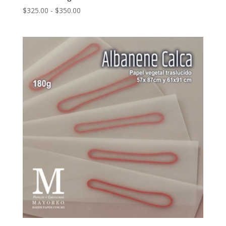
Rango
$
325.00
-
$
350.00
de
precios:
desde
$325.00
hasta
$350.00