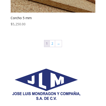
Corcho 5 mm
$
5,250.00
1
2
→