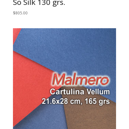
So Silk 130 grs.
$
805.00