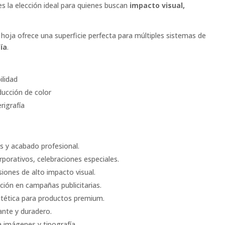
s la elección ideal para quienes buscan
impacto visual,
 hoja ofrece una superficie perfecta para múltiples sistemas de
fía
.
ilidad
ducción de color
rigrafía
os y acabado profesional.
rporativos, celebraciones especiales.
esiones de alto impacto visual.
ención en campañas publicitarias.
estética para productos premium.
ante y duradero.
za imágenes y tipografía.