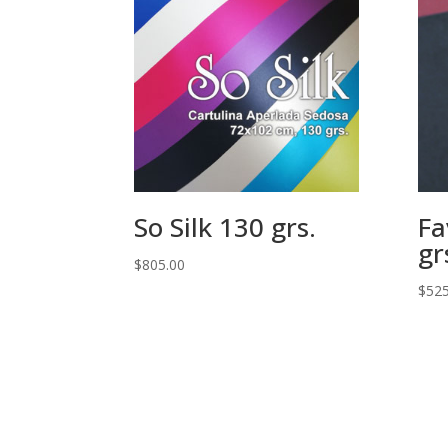
So Silk 130 grs.
Fa
gr
$
805.00
$
525