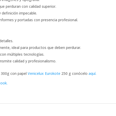
que perduran con calidad superior.
y definición impecable.
informes y portadas con presencia profesional.
detalles.
lmente, ideal para productos que deben perdurar.
 con múltiples tecnologías.
ansmite calidad y profesionalismo.
e 300g con papel
Venicelux Eurokote
250 g conócelo
aquí.
ook.