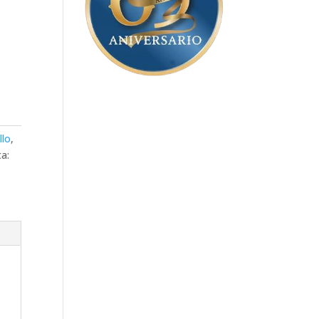
llo
,
ta: