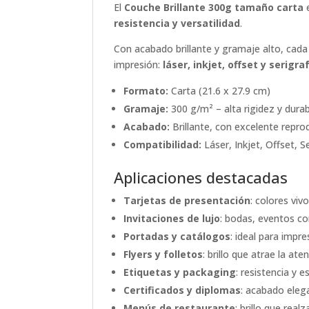
El
Couche Brillante 300g tamaño carta
e
resistencia y versatilidad
.
Con acabado brillante y gramaje alto, cada
impresión:
láser, inkjet, offset y serigra
Formato:
Carta (21.6 x 27.9 cm)
Gramaje:
300 g/m² – alta rigidez y durab
Acabado:
Brillante, con excelente repro
Compatibilidad:
Láser, Inkjet, Offset, Se
Aplicaciones destacadas
Tarjetas de presentación
: colores viv
Invitaciones de lujo
: bodas, eventos co
Portadas y catálogos
: ideal para impr
Flyers y folletos
: brillo que atrae la at
Etiquetas y packaging
: resistencia y 
Certificados y diplomas
: acabado eleg
Menús de restaurante
: brillo que real