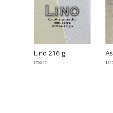
Lino 216 g
As
$
700.00
$
950