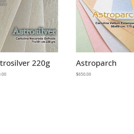
trosilver 220g
Astroparch
.00
$
650.00