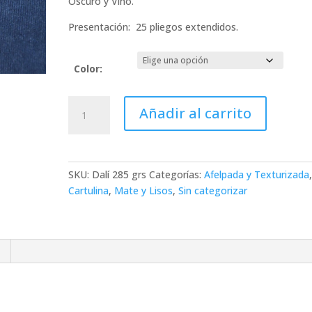
Oscuro y Vino.
Presentación: 25 pliegos extendidos.
Color:
Dalí
Añadir al carrito
285
grs.
cantidad
SKU:
Dalí 285 grs
Categorías:
Afelpada y Texturizada
Cartulina
,
Mate y Lisos
,
Sin categorizar