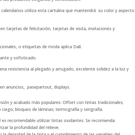
, calendarios utiliza esta cartulina que mantendrá su color y aspecto
 tarjetas de felicitación, tarjetas de visita, invitaciones y
cionales, o etiquetas de moda aplica Dalí.
ante y sofisticado.
a resistencia al plegado y arrugado, excelente solidez a la luz y
a en anuncios, pasepartout, displays.
esión y acabado más populares: Offset con tintas tradicionales;
 ciego; bloqueo de láminas; termografía y serigrafía.
al es recomendable utilizar tintas oxidantes. Se recomienda
zar la profundidad del relieve.
a densidad de la tinta y el cumplimiento de las variables del