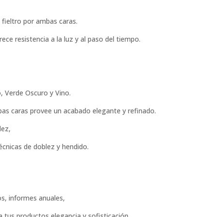
 fieltro por ambas caras.
rece resistencia a la luz y al paso del tiempo.
o, Verde Oscuro y Vino.
mbas caras provee un acabado elegante y refinado.
dez,
técnicas de doblez y hendido.
s, informes anuales,
 tus productos elegancia y sofisticación.