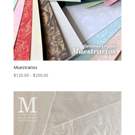
Muestrarios
Rango
$
120.00
-
$
200.00
de
precios:
desde
$120.00
hasta
$200.00